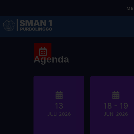
MEWUJ
Agenda
MPLS &
OSN SMA
13
18 - 19
AWAL
TINGKAT
MASUK
KABUPATEN
JULI 2026
JUNI 2026
SEKOLAH