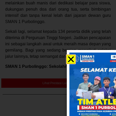
melainkan buah manis dari dedikasi belajar para siswa,
dukungan penuh doa dari orang tua, serta bimbingan
intensif dan tanpa kenal lelah dari jajaran dewan guru
SMAN 1 Purbolinggo.
Sekali lagi, selamat kepada 134 peserta didik yang telah
diterima di Perguruan Tinggi Negeri. Jadikan pencapaian
ini sebagai langkah awal untuk meraih masa depan yang
gemilang. Bagi yang sedang bersiap mengikuti seleksi
jalur lainnya, tetap semangat dan pantang menyerah.
SMAN 1 Purbolinggo: Sekolahnya Para Juara!
Lihat Prestasi Lainnya