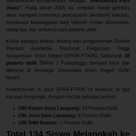
membuktikan komitmennya sebagai
“Sekolahnya Para
Juara”
. Pada tahun 2026 ini, rentetan kabar gembira
terus mengalir mewarnai pencapaian akademik sekolah,
membawa kebanggaan bagi seluruh civitas akademika,
orang tua, dan tentunya para peserta didik.
Kabar bahagia terbaru datang dari pengumuman Seleksi
Prestasi Akademik Nasional Perguruan Tinggi
Keagamaan Islam Negeri (SPAN-PTKIN). Sebanyak
38
peserta didik
SMAN 1 Purbolinggo berhasil lolos dan
diterima di berbagai Universitas Islam Negeri (UIN)
favorit.
Keberhasilan di jalur SPAN-PTKIN ini tersebar di tiga
kampus bergengsi, dengan rincian sebagai berikut:
UIN Raden Intan Lampung:
29 Peserta Didik
UIN Jurai Siwo Lampung:
8 Peserta Didik
UIN SMH Banten:
1 Peserta Didik
Total 134 Siswa Melangkah ke