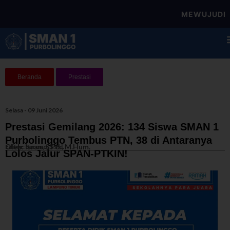
MEWUJUDKAN SEK
Beranda
Prestasi
Selasa - 09 Juni 2026
Prestasi Gemilang 2026: 134 Siswa SMAN 1
Purbolinggo Tembus PTN, 38 di Antaranya
Oleh: Isran, S.Pd., M.Hum.
Editor: Surono, S.Pd.
Lolos Jalur SPAN-PTKIN!